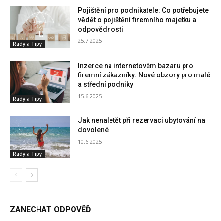
Pojištění pro podnikatele: Co potřebujete
vědět o pojištění firemního majetku a
odpovědnosti
25.7.2025
Rady a Tipy
Inzerce na internetovém bazaru pro
firemní zákazníky: Nové obzory pro malé
a střední podniky
15.6.2025
Rady a Tipy
Jak nenaletět při rezervaci ubytování na
dovolené
10.6.2025
Rady a Tipy
ZANECHAT ODPOVĚĎ