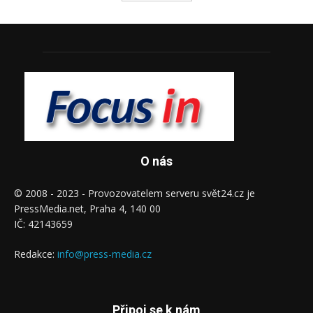
O nás
© 2008 - 2023 - Provozovatelem serveru svět24.cz je
PressMedia.net, Praha 4, 140 00
IČ: 42143659
Redakce:
info@press-media.cz
Připoj se k nám