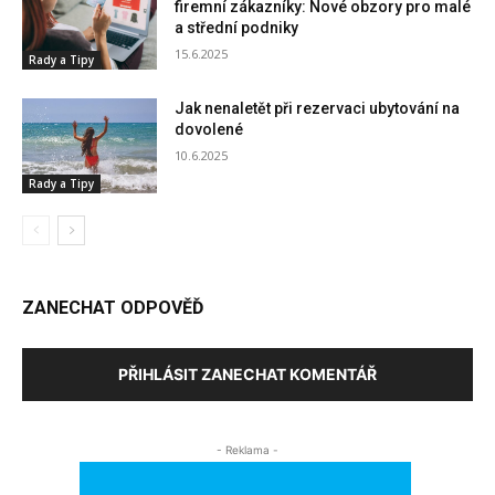
firemní zákazníky: Nové obzory pro malé
a střední podniky
15.6.2025
Rady a Tipy
Jak nenaletět při rezervaci ubytování na
dovolené
10.6.2025
Rady a Tipy
ZANECHAT ODPOVĚĎ
PŘIHLÁSIT ZANECHAT KOMENTÁŘ
- Reklama -