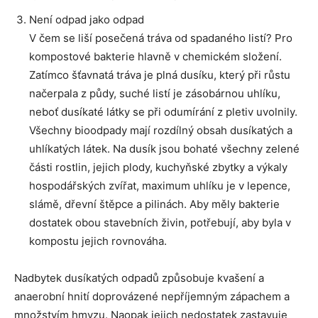
Není odpad jako odpad
V čem se liší posečená tráva od spadaného listí? Pro
kompostové bakterie hlavně v chemickém složení.
Zatímco šťavnatá tráva je plná dusíku, který při růstu
načerpala z půdy, suché listí je zásobárnou uhlíku,
neboť dusíkaté látky se při odumírání z pletiv uvolnily.
Všechny bioodpady mají rozdílný obsah dusíkatých a
uhlíkatých látek. Na dusík jsou bohaté všechny zelené
části rostlin, jejich plody, kuchyňské zbytky a výkaly
hospodářských zvířat, maximum uhlíku je v lepence,
slámě, dřevní štěpce a pilinách. Aby měly bakterie
dostatek obou stavebních živin, potřebují, aby byla v
kompostu jejich rovnováha.
Nadbytek dusíkatých odpadů způsobuje kvašení a
anaerobní hnití doprovázené nepříjemným zápachem a
množstvím hmyzu. Naopak jejich nedostatek zastavuje