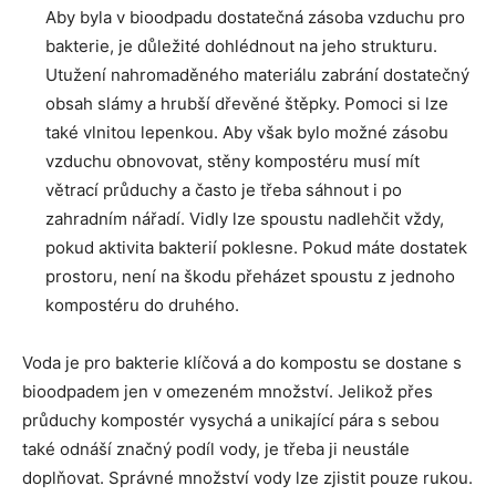
Aby byla v bioodpadu dostatečná zásoba vzduchu pro
bakterie, je důležité dohlédnout na jeho strukturu.
Utužení nahromaděného materiálu zabrání dostatečný
obsah slámy a hrubší dřevěné štěpky. Pomoci si lze
také vlnitou lepenkou. Aby však bylo možné zásobu
vzduchu obnovovat, stěny kompostéru musí mít
větrací průduchy a často je třeba sáhnout i po
zahradním nářadí. Vidly lze spoustu nadlehčit vždy,
pokud aktivita bakterií poklesne. Pokud máte dostatek
prostoru, není na škodu přeházet spoustu z jednoho
kompostéru do druhého.
Voda je pro bakterie klíčová a do kompostu se dostane s
bioodpadem jen v omezeném množství. Jelikož přes
průduchy kompostér vysychá a unikající pára s sebou
také odnáší značný podíl vody, je třeba ji neustále
doplňovat. Správné množství vody lze zjistit pouze rukou.