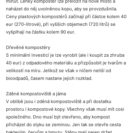
minut. Lehký kompostér lze přeložit na nové místo a
naházet do něj uvolněnou kopu, aby se provzdušnila.
Ceny plastových kompostérů začínají při částce kolem 40
eur (270-litrové), při vyšších objemech (720 litrů) se
vyšplhají na částku kolem 90 eur.
Dřevěné kompostéry
S minimální investicí je lze vyrobit (ale i koupit za zhruba
40 eur) z odpadového materiálu a přizpůsobit je tvarům a
velikostí na míru. Jelikož se však v ničem neliší od
bioodpadů, časem nastane jejich rozklad.
Zděné kompostoviště a jáma
V oblibě jsou i zděná kompostoviště a při dostatku
prostoru i kompostové kopy. Všechny však musí mít cosi
společného. Dno musí být otevřeno, aby kompost
přicházel do styku se zeminou. Jen tak se otevře cesta
bakteriím, červům a hmyzu. Stěny mají nejen držet