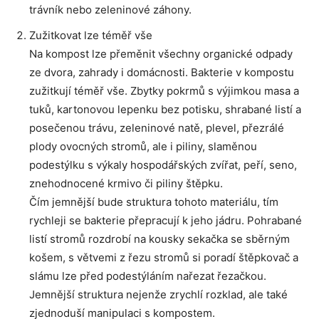
trávník nebo zeleninové záhony.
Zužitkovat lze téměř vše
Na kompost lze přeměnit všechny organické odpady
ze dvora, zahrady i domácnosti. Bakterie v kompostu
zužitkují téměř vše. Zbytky pokrmů s výjimkou masa a
tuků, kartonovou lepenku bez potisku, shrabané listí a
posečenou trávu, zeleninové natě, plevel, přezrálé
plody ovocných stromů, ale i piliny, slaměnou
podestýlku s výkaly hospodářských zvířat, peří, seno,
znehodnocené krmivo či piliny štěpku.
Čím jemnější bude struktura tohoto materiálu, tím
rychleji se bakterie přepracují k jeho jádru. Pohrabané
listí stromů rozdrobí na kousky sekačka se sběrným
košem, s větvemi z řezu stromů si poradí štěpkovač a
slámu lze před podestýláním nařezat řezačkou.
Jemnější struktura nejenže zrychlí rozklad, ale také
zjednoduší manipulaci s kompostem.