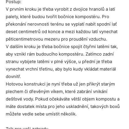
Postup:
V prvním kroku je třeba vyrobit z dvojice hranolů a latí
palety, které budou tvořit bočnice kompostéru. Pro
překonání nerovnosti terénu se vyplatí nabít spodní lať
deset centimetrů od konce a mezi každou latí vynechat
pěticentimetrovou mezeru pro proudění vzduchu.
V dalším kroku je třeba bočnice spojit čtyřmi latěmi tak,
aby vznikl rám budoucího kompostéru. Zatímco zadní
stranu vybijete latěmi v plné výšce, u přední je třeba
vynechat vrchní třetinu, aby bylo kudy vkládat materiál
dovnitř.
Hotovou konstrukci je nyní třeba už jen přikrýt starým
plechem či dřevěným víkem, které zabrání vnikání
dešťové vody. Pokud očekáváte větší objem kompostu a
máte dostatek místa pro jeho uskladnění, takových boxů
můžete vedle sebe umístit několik.
Trik pro vaši zahradu