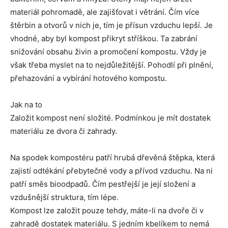
materiál pohromadě, ale zajišťovat i větrání. Čím více
štěrbin a otvorů v nich je, tím je přísun vzduchu lepší. Je
vhodné, aby byl kompost přikryt stříškou. Ta zabrání
snižování obsahu živin a promočení kompostu. Vždy je
však třeba myslet na to nejdůležitější. Pohodlí při plnění,
přehazování a vybírání hotového kompostu.
Jak na to
Založit kompost není složité. Podmínkou je mít dostatek
materiálu ze dvora či zahrady.
Na spodek kompostéru patří hrubá dřevěná štěpka, která
zajistí odtékání přebytečné vody a přívod vzduchu. Na ni
patří směs bioodpadů. Čím pestřejší je její složení a
vzdušnější struktura, tím lépe.
Kompost lze založit pouze tehdy, máte-li na dvoře či v
zahradě dostatek materiálu. S jedním kbelíkem to nemá