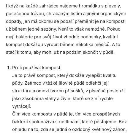
I když na každé zahrádce najdeme hromádku s plevely,
posečenou trávou, shrabaným listím a jinými organickými
odpady, jen málokomu se podaří přeměnit je na kompost
už během jedné sezóny. Není to však nemožné. Pokud
mají bakterie pro svůj život vhodné podmínky, kvalitní
kompost dokážou vyrobit během několika měsíců. A to
stačí k tomu, aby mohl už na podzim skončit v půdě.
Proč používat kompost
Je to právě kompost, který dokáže vylepšit kvalitu
půdy. Zatímco v těžké jílovité půdě odlehčí její
strukturu a omezí tvorbu přísušků, v písečné poslouží
jako zásobárna vláhy a živin, které se z ní rychle
vytrácejí.
Čím více kompostu v půdě je, tím více prospěšných
bakterií spolunažívá s rostlinami, které pěstujeme. Bez
ohledu na to, zda se jedná o ozdobný květinový záhon,