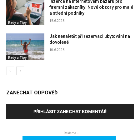
Inzerce na internetovém bazaru pro
firemní zákazníky: Nové obzory pro malé
a střední podniky
15.6.2025
Rady a Tipy
Jak nenaletět při rezervaci ubytování na
dovolené
10.6.2025
Rady a Tipy
ZANECHAT ODPOVĚĎ
PŘIHLÁSIT ZANECHAT KOMENTÁŘ
- Reklama -