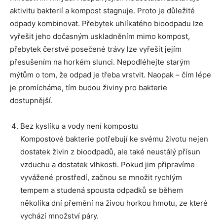
aktivitu bakterií a kompost stagnuje. Proto je důležité
odpady kombinovat. Přebytek uhlíkatého bioodpadu lze
vyřešit jeho dočasným uskladněním mimo kompost,
přebytek čerstvé posečené trávy lze vyřešit jejím
přesušením na horkém slunci. Nepodléhejte starým
mýtům o tom, že odpad je třeba vrstvit. Naopak – čím lépe
je promícháme, tím budou živiny pro bakterie
dostupnější.
Bez kyslíku a vody není kompostu
Kompostové bakterie potřebují ke svému životu nejen
dostatek živin z bioodpadů, ale také neustálý přísun
vzduchu a dostatek vlhkosti. Pokud jim připravíme
vyvážené prostředí, začnou se množit rychlým
tempem a studená spousta odpadků se během
několika dní přemění na živou horkou hmotu, ze které
vychází množství páry.