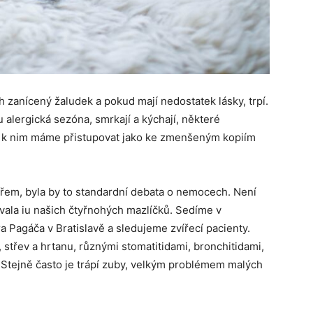
ch zanícený žaludek a pokud mají nedostatek lásky, trpí.
 alergická sezóna, smrkají a kýchají, některé
bo k nim máme přistupovat jako ke zmenšeným kopiím
řem, byla by to standardní debata o nemocech. Není
vala iu našich čtyřnohých mazlíčků. Sedíme v
a Pagáča v Bratislavě a sledujeme zvířecí pacienty.
 střev a hrtanu, různými stomatitidami, bronchitidami,
tejně často je trápí zuby, velkým problémem malých