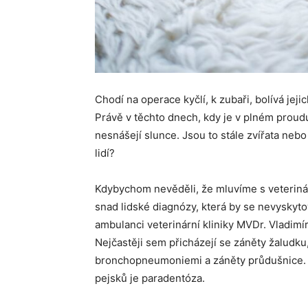
Chodí na operace kyčlí, k zubaři, bolívá jeji
Právě v těchto dnech, kdy je v plném proudu
nesnášejí slunce. Jsou to stále zvířata ne
lidí?
Kdybychom nevěděli, že mluvíme s veteriná
snad lidské diagnózy, která by se nevyskyto
ambulanci veterinární kliniky MVDr. Vladimír
Nejčastěji sem přicházejí se záněty žaludku,
bronchopneumoniemi a záněty průdušnice. S
pejsků je paradentóza.