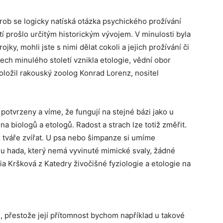
orob se logicky natíská otázka psychického prožívání
tí prošlo určitým historickým vývojem. V minulosti byla
ojky, mohli jste s nimi dělat cokoli a jejich prožívání či
ech minulého století vznikla etologie, vědní obor
položil rakouský zoolog Konrad Lorenz, nositel
potvrzeny a víme, že fungují na stejné bázi jako u
a biologů a etologů. Radost a strach lze totiž změřit.
z tváře zvířat. U psa nebo šimpanze si umíme
ad u hada, který nemá vyvinuté mimické svaly, žádné
a Kršková z Katedry živočišné fyziologie a etologie na
, přestože její přítomnost bychom například u takové