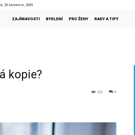
k, 25 července, 2025
ZAJÍMAVOSTI
BYDLENÍ
PRO ŽENY
RADY A TIPY
ná kopie?
122
0