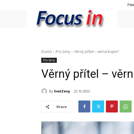
Páte
Domů
Pro ženy
Věrný přítel – věrná kopie?
Pro ženy
Věrný přítel – věr
By
SvetZeny
22.10.2022
Share