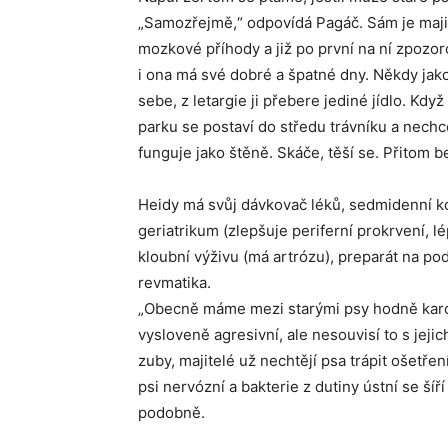
„Samozřejmě,“ odpovídá Pagáč. Sám je majit
mozkové příhody a již po první na ní zpozor
i ona má své dobré a špatné dny. Někdy jako
sebe, z letargie ji přebere jediné jídlo. Kdy
parku se postaví do středu trávníku a nechc
funguje jako štěně. Skáče, těší se. Přitom b
Heidy má svůj dávkovač léků, sedmidenní k
geriatrikum (zlepšuje periferní prokrvení, lép
kloubní výživu (má artrózu), preparát na p
revmatika.
„Obecně máme mezi starými psy hodně kardiak
vysloveně agresivní, ale nesouvisí to s jejic
zuby, majitelé už nechtějí psa trápit ošetřen
psi nervózní a bakterie z dutiny ústní se š
podobně.