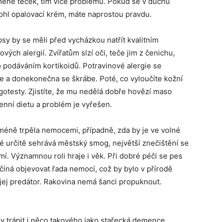
m méně teček, tím více problémů. Pokud se v duchu
hl opalovací krém, máte naprostou pravdu.
é psy by se měli před vycházkou natřít kvalitním
ých alergií. Zvířatům slzí oči, teče jim z čenichu,
 to podáváním kortikoidů. Potravinové alergie se
le a donekonečna se škrábe. Poté, co vyloučíte kožní
ergotesty. Zjistíte, že mu nedělá dobře hovězí maso
enní dietu a problém je vyřešen.
méně trpěla nemocemi, případně, zda by je ve volné
vé určitě sehrává městský smog, největší znečištění se
í. Významnou roli hraje i věk. Při dobré péči se pes
začíná objevovat řada nemocí, což by bylo v přírodě
jej predátor. Rakovina nemá šanci propuknout.
y trápit i něco takového jako stařecká demence.