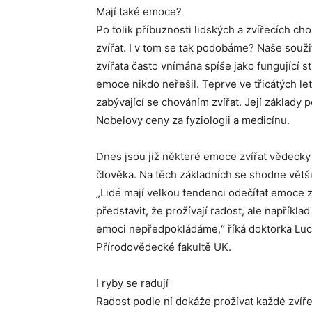
Mají také emoce?
Po tolik příbuznosti lidských a zvířecích ch
zvířat. I v tom se tak podobáme? Naše souži
zvířata často vnímána spíše jako fungující str
emoce nikdo neřešil. Teprve ve třicátých let
zabývající se chováním zvířat. Její základy 
Nobelovy ceny za fyziologii a medicínu.
Dnes jsou již některé emoce zvířat vědecky 
člověka. Na těch základních se shodne většin
„Lidé mají velkou tendenci odečítat emoce 
představit, že prožívají radost, ale napříkl
emoci nepředpokládáme,“ říká doktorka Luci
Přírodovědecké fakultě UK.
I ryby se radují
Radost podle ní dokáže prožívat každé zvíře