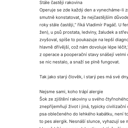
Stále častěji rakovina
Operuje se zde každý den a vynecháme-li z
smutně konstatovat, že nejčastějším důvod
roky stále častěji,“ říká Vladimír Pagáč. U f
žen), u psů prostata, ledviny, žaludek a st
zvyšoval, spíše to poukazuje na lepší diagn
hlavně dřívější, což nám dovoluje lépe léčit,
z operace a pooperační stavy snášejí velmi 
se nic nestalo, a snaží se plně fungovat.
Tak jako starý člověk, i starý pes má své dn
Nejsme sami, koho trápí alergie
Šok ze zjištění rakoviny u svého čtyřnohého 
znepříjemňují život i jiná, typicky civilizač
psa oblečeného do lehkého kabátku, není to 
to pes alergik. Nesnáší slunce, vyhazují se 