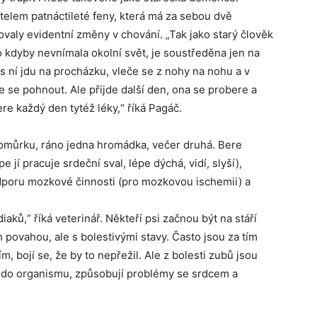
elem patnáctileté feny, která má za sebou dvě
ovaly evidentní změny v chování. „Tak jako starý člověk
 kdyby nevnímala okolní svět, je soustředěna jen na
ž s ní jdu na procházku, vleče se z nohy na nohu a v
e se pohnout. Ale přijde další den, ona se probere a
ere každý den tytéž léky,“ říká Pagáč.
omůrku, ráno jedna hromádka, večer druhá. Bere
e jí pracuje srdeční sval, lépe dýchá, vidí, slyší),
odporu mozkové činnosti (pro mozkovou ischemii) a
ů,“ říká veterinář. Někteří psi začnou být na stáří
h povahou, ale s bolestivými stavy. Často jsou za tím
ím, bojí se, že by to nepřežil. Ale z bolesti zubů jsou
íří do organismu, způsobují problémy se srdcem a