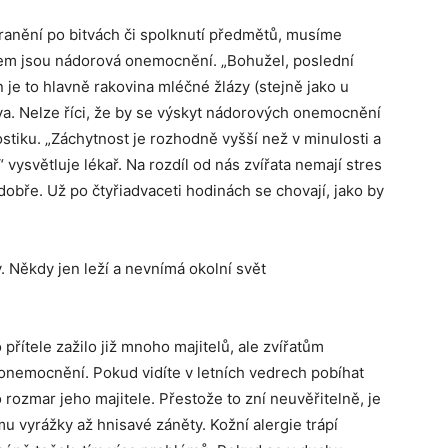
ranění po bitvách či spolknutí předmětů, musíme
em jsou nádorová onemocnění. „Bohužel, poslední
en je to hlavně rakovina mléčné žlázy (stejně jako u
řeva. Nelze říci, že by se výskyt nádorových onemocnění
ostiku. „Záchytnost je rozhodně vyšší než v minulosti a
“ vysvětluje lékař. Na rozdíl od nás zvířata nemají stres
dobře. Už po čtyřiadvaceti hodinách se chovají, jako by
y. Někdy jen leží a nevnímá okolní svět
přítele zažilo již mnoho majitelů, ale zvířatům
ní onemocnění. Pokud vidíte v letních vedrech pobíhat
rozmar jeho majitele. Přestože to zní neuvěřitelně, je
mu vyrážky až hnisavé záněty. Kožní alergie trápí