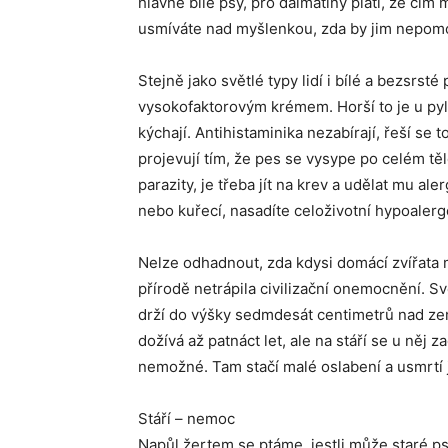
hlavně bílé psy, pro dalmatiny platí, že čí
usmíváte nad myšlenkou, zda by jim nepomo
Stejně jako světlé typy lidí i bílé a bezsrst
vysokofaktorovým krémem. Horší to je u pylov
kýchají. Antihistaminika nezabírají, řeší se
projevují tím, že pes se vysype po celém tě
parazity, je třeba jít na krev a udělat mu al
nebo kuřecí, nasadíte celoživotní hypoalerg
Nelze odhadnout, zda kdysi domácí zvířata 
přírodě netrápila civilizační onemocnění. S
drží do výšky sedmdesát centimetrů nad zem
dožívá až patnáct let, ale na stáří se u něj 
nemožné. Tam stačí malé oslabení a usmrtí 
Stáří – nemoc
Napůl žertem se ptáme, jestli může staré ps